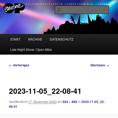
Zum
Kulturförderverein Leverkusen e.V. "Szene OP"
primären
Such
Inhalt
springen
Szene OP
Hauptmenü
START
ARCHIVE
DATENSCHUTZ
Late Night Show / Open Mike
Bilder-
← Vorheriges
Nächstes →
Navigation
2023-11-05_22-08-41
Veröffentlicht
17. November 2023
am
664 × 888
in
2023-11-05_22-
08-41