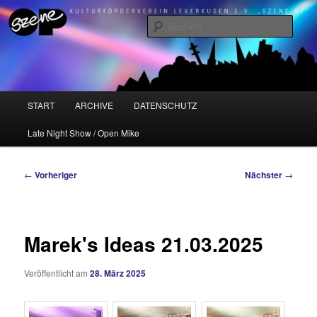
Zum
Kulturförderverein Leverkusen e.V. "Szene OP"
primären
Such
Inhalt
springen
Szene OP
Hauptmenü
START
ARCHIVE
DATENSCHUTZ
Late Night Show / Open Mike
Beitragsnavigation
←
Vorheriger
Nächster
→
Marek's Ideas 21.03.2025
Veröffentlicht am
28. März 2025