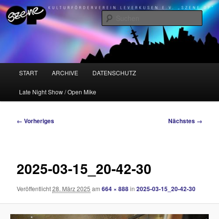
Zum
Kulturförderverein Leverkusen e.V. "Szene OP"
primären
Such
Inhalt
springen
Szene OP
Hauptmenü
START
ARCHIVE
DATENSCHUTZ
Late Night Show / Open Mike
Bilder-
← Vorheriges
Nächstes →
Navigation
2025-03-15_20-42-30
Veröffentlicht
28. März 2025
am
664 × 888
in
2025-03-15_20-42-30