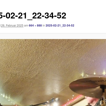
5-02-21_22-34-52
t
26. Februar 2025
am
664 × 888
in
2025-02-21_22-34-52