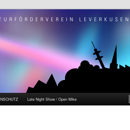
e.V. "Szene OP"
ENSCHUTZ
Late Night Show / Open Mike