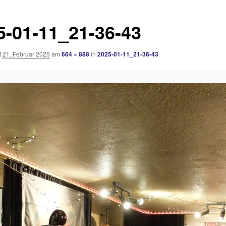
5-01-11_21-36-43
t
21. Februar 2025
am
664 × 888
in
2025-01-11_21-36-43