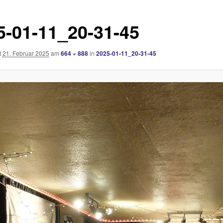
5-01-11_20-31-45
t
21. Februar 2025
am
664 × 888
in
2025-01-11_20-31-45