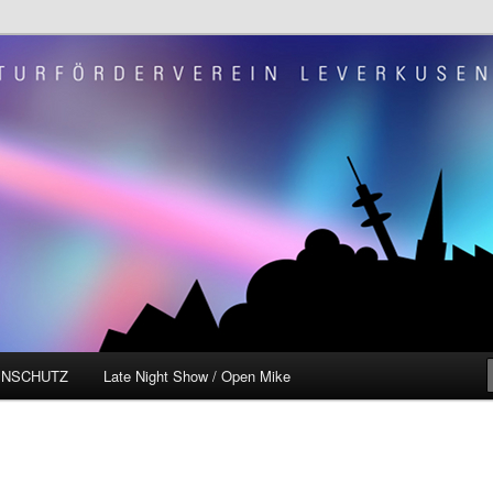
e.V. "Szene OP"
ENSCHUTZ
Late Night Show / Open Mike