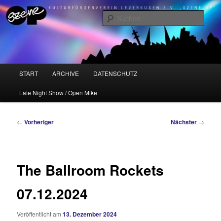
Zum
Kulturförderverein Leverkusen e.V. "Szene OP"
primären
Such
Inhalt
springen
Szene OP
Hauptmenü
START
ARCHIVE
DATENSCHUTZ
Late Night Show / Open Mike
Beitragsnavigation
←
Vorheriger
Nächster
→
The Ballroom Rockets
07.12.2024
Veröffentlicht am
13. Dezember 2024