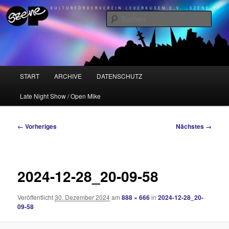
Zum
Kulturförderverein Leverkusen e.V. "Szene OP"
primären
Such
Inhalt
springen
Szene OP
Hauptmenü
START
ARCHIVE
DATENSCHUTZ
Late Night Show / Open Mike
Bilder-
← Vorheriges
Nächstes →
Navigation
2024-12-28_20-09-58
Veröffentlicht
30. Dezember 2024
am
888 × 666
in
2024-12-28_20-
09-58