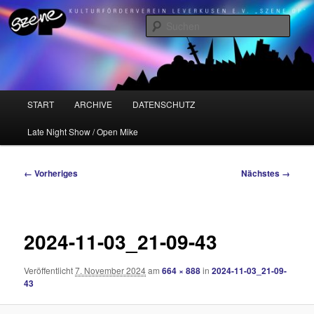
Zum
Kulturförderverein Leverkusen e.V. "Szene OP"
primären
Such
Inhalt
springen
Szene OP
Hauptmenü
START
ARCHIVE
DATENSCHUTZ
Late Night Show / Open Mike
Bilder-
← Vorheriges
Nächstes →
Navigation
2024-11-03_21-09-43
Veröffentlicht
7. November 2024
am
664 × 888
in
2024-11-03_21-09-
43