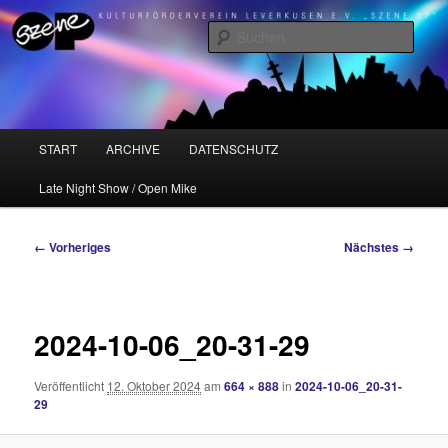
Zum
Kulturförderverein Leverkusen e.V. "Szene OP"
primären
Such
Inhalt
springen
Szene OP
Hauptmenü
START
ARCHIVE
DATENSCHUTZ
Late Night Show / Open Mike
Bilder-
← Vorheriges
Nächstes →
Navigation
2024-10-06_20-31-29
Veröffentlicht
12. Oktober 2024
am
664 × 888
in
2024-10-06_20-31-
29