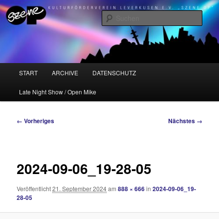
Zum
Kulturförderverein Leverkusen e.V. "Szene OP"
primären
Such
Inhalt
springen
Szene OP
Hauptmenü
START
ARCHIVE
DATENSCHUTZ
Late Night Show / Open Mike
Bilder-
← Vorheriges
Nächstes →
Navigation
2024-09-06_19-28-05
Veröffentlicht
21. September 2024
am
888 × 666
in
2024-09-06_19-
28-05