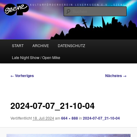
Zum
Kulturförderverein Leverkusen e.V. "Szene OP"
primären
Such
Inhalt
springen
Szene OP
Hauptmenü
START
ARCHIVE
DATENSCHUTZ
Late Night Show / Open Mike
Bilder-
← Vorheriges
Nächstes →
Navigation
2024-07-07_21-10-04
Veröffentlicht
18. Juli 2024
am
664 × 888
in
2024-07-07_21-10-04