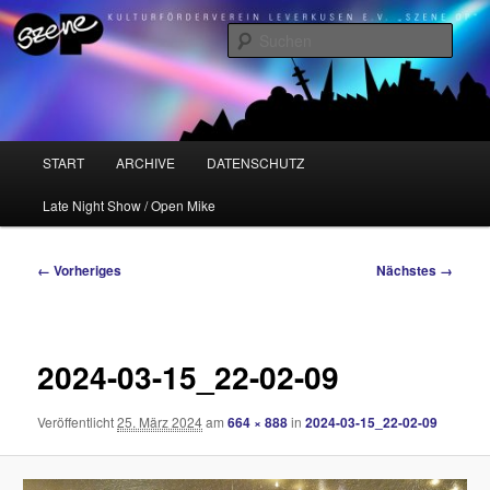
Zum
Kulturförderverein Leverkusen e.V. "Szene OP"
primären
Such
Inhalt
springen
Szene OP
Hauptmenü
START
ARCHIVE
DATENSCHUTZ
Late Night Show / Open Mike
Bilder-
← Vorheriges
Nächstes →
Navigation
2024-03-15_22-02-09
Veröffentlicht
25. März 2024
am
664 × 888
in
2024-03-15_22-02-09