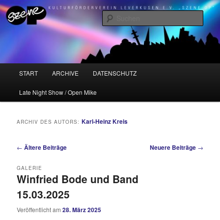
Zum
Zum
Kulturförderverein Leverkusen e.V. "Szene OP"
primären
sekundären
Such
Inhalt
Inhalt
springen
springen
Szene OP
Hauptmenü
START
ARCHIVE
DATENSCHUTZ
Late Night Show / Open Mike
Karl-Heinz Kreis
ARCHIV DES AUTORS:
Beitragsnavigation
←
Ältere Beiträge
Neuere Beiträge
→
GALERIE
Winfried Bode und Band
15.03.2025
Veröffentlicht am
28. März 2025